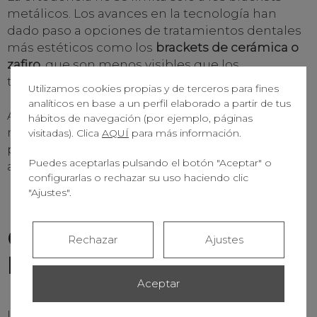
metálicos. Los avances en la tecnología han
dado paso a opciones de tratamientos dentales
más estéticos como los
brackets de cerámica o
zafiro
, que son menos visibles que los
tradicionales.
Utilizamos cookies propias y de terceros para fines
analíticos en base a un perfil elaborado a partir de tus
Además, los
alineadores transparentes
de
hábitos de navegación (por ejemplo, páginas
marcas como Invisalign, han ganado
visitadas). Clica
AQUÍ
para más información.
popularidad al permitir la corrección de la
Puedes aceptarlas pulsando el botón "Aceptar" o
alineación dental de manera discreta y cómoda.
configurarlas o rechazar su uso haciendo clic
"Ajustes".
Coronas dentales y
Rechazar
Ajustes
puentes
Aceptar
Las
coronas dentales
son cubiertas que
se