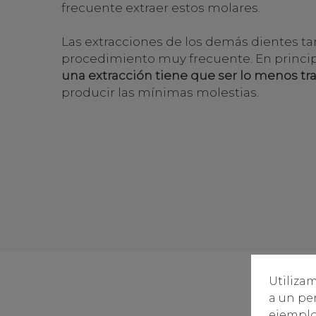
frecuente extraer estos molares.
Las extracciones de los demás dientes t
procedimiento muy frecuente. En princi
una extracción tiene que ser lo menos tr
producir las mínimas molestias.
Utilizam
a un per
ejemplo,