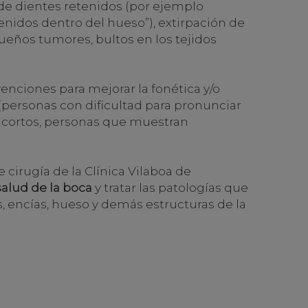
 de dientes retenidos (por ejemplo
enidos dentro del hueso”), extirpación de
ueños tumores, bultos en los tejidos
nciones para mejorar la fonética y/o
s (personas con dificultad para pronunciar
s cortos, personas que muestran
e cirugía de la Clínica Vilaboa de
alud de la boca
y tratar las patologías que
s, encías, hueso y demás estructuras de la