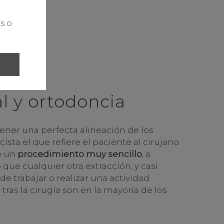
s o
al y ortodoncia
ener una perfecta alineación de los
ista el que refiere el paciente al cirujano.
de un
procedimiento muy sencillo
, a
ue cualquier otra extracción, y casi
e trabajar o realizar una actividad
tras la cirugía son en la mayoría de los