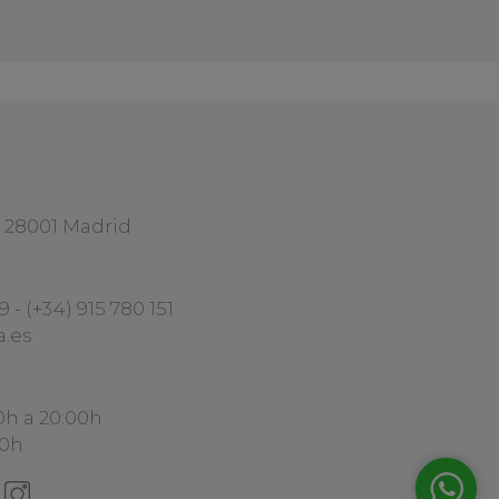
1 28001 Madrid
29
-
(+34) 915 780 151
a.es
0h a 20:00h
30h