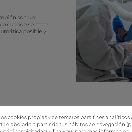
ambién son un
pio cuando se hace
aumática posible
y
os cookies propias y de terceros para fines analíticos
fil elaborado a partir de tus hábitos de navegación (p
 páginas visitadas). Clica
para más información.
AQUÍ