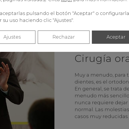
aceptarlas pulsando el botón "Aceptar" o configurarla
 su uso haciendo clic "Ajustes".
Ajustes
Rechazar
Aceptar
Cirugía or
Muy a menudo, para t
dientes, es el ortodonc
En general, se trata 
menudo más sencillo q
nunca requiere dejar d
normal. Las molestias 
casos muy reducidas.