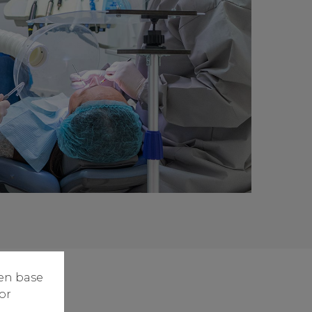
 en base
or