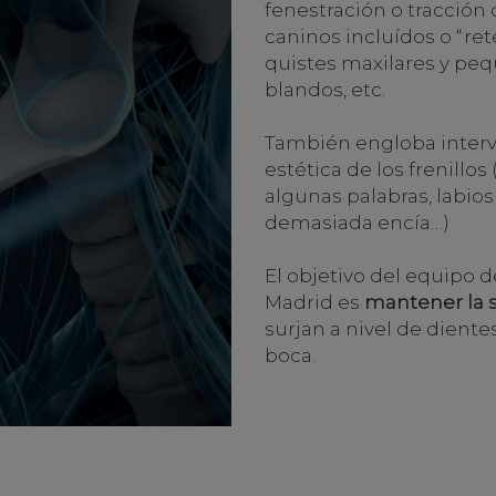
fenestración o tracción
caninos incluídos o “ret
quistes maxilares y peq
blandos, etc.
También engloba interve
estética de los frenillo
algunas palabras, labio
demasiada encía…)
El objetivo del equipo d
Madrid es
mantener la s
surjan a nivel de diente
boca.