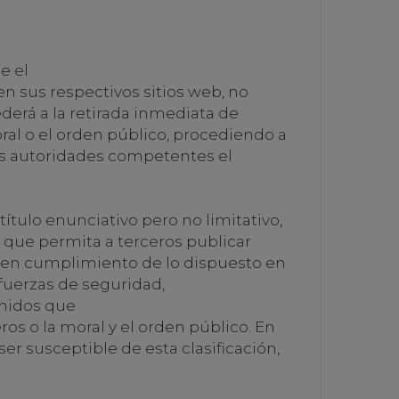
e el
 sus respectivos sitios web, no
erá a la retirada inmediata de
oral o el orden público, procediendo a
las autoridades competentes el
tulo enunciativo pero no limitativo,
o que permita a terceros publicar
 en cumplimiento de lo dispuesto en
y fuerzas de seguridad,
enidos que
ros o la moral y el orden público. En
er susceptible de esta clasificación,