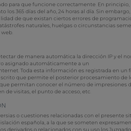
bado para que funcione correctamente. En principio
o los 365 días del año, 24 horas al día. Sin embargo,
lidad de que existan ciertos errores de programaci
atástrofes naturales, huelgas o circunstancias sem
a web.
etectar de manera automática la dirección IP y el n
ero asignado automáticamente a un
ternet. Toda esta información es registrada en un 
scrito que permite el posterior procesamiento de lo
que permitan conocer el número de impresiones de
n de visitas, el punto de acceso, etc.
ÓN
versias o cuestiones relacionadas con el presente sit
legislación española, a la que se someten expresame
ctos derivados o relacionados con su uso los Juzgad