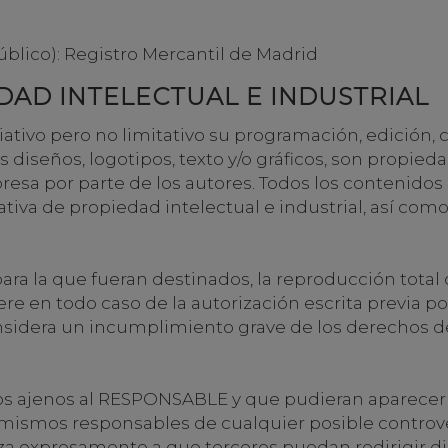
Público): Registro Mercantil de Madrid
DAD INTELECTUAL E INDUSTRIAL
nciativo pero no limitativo su programación, edició
 diseños, logotipos, texto y/o gráficos, son propied
resa por parte de los autores. Todos los contenidos
va de propiedad intelectual e industrial, así como 
a la que fueran destinados, la reproducción total o 
iere en todo caso de la autorización escrita previa
sidera un incumplimiento grave de los derechos de 
ficos ajenos al RESPONSABLE y que pudieran aparecer 
s mismos responsables de cualquier posible controv
a expresamente a que terceros puedan redirigir d