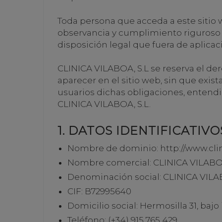
Toda persona que acceda a este sitio
observancia y cumplimiento riguroso d
disposición legal que fuera de aplicac
CLINICA VILABOA, S.L se reserva el de
aparecer en el sitio web, sin que exis
usuarios dichas obligaciones, entendi
CLINICA VILABOA, S.L.
1. DATOS IDENTIFICATIVO
Nombre de dominio:
http://.www.cli
Nombre comercial: CLINICA VILAB
Denominación social: CLINICA VILA
CIF: B72995640
Domicilio social: Hermosilla 31, baj
Teléfono: (+34) 915 765 429