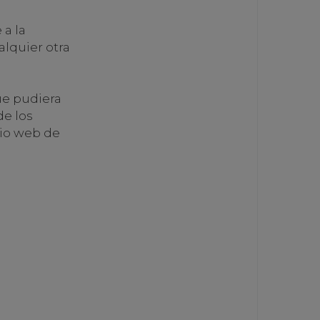
a la
alquier otra
ue pudiera
de los
tio web de