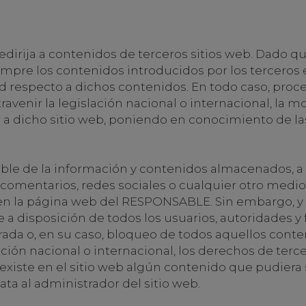
redirija a contenidos de terceros sitios web. Dado qu
re los contenidos introducidos por los terceros en
respecto a dichos contenidos. En todo caso, proced
venir la legislación nacional o internacional, la m
ón a dicho sitio web, poniendo en conocimiento de 
e de la información y contenidos almacenados, a tí
, comentarios, redes sociales o cualquier otro medi
n la página web del RESPONSABLE. Sin embargo, y
pone a disposición de todos los usuarios, autoridades 
irada o, en su caso, bloqueo de todos aquellos cont
ción nacional o internacional, los derechos de terce
xiste en el sitio web algún contenido que pudiera s
ta al administrador del sitio web.