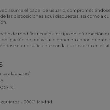
 web asume el papel de usuario, comprometiéndose 
e las disposiciones aquí dispuestas, así como a cu
ión.
recho de modificar cualquier tipo de información q
ta obligación de preavisar o poner en conocimiento 
éndose como suficiente con la publicación en el si
S
nicavilaboa.es/
OA
BOA, S.L
o izquierda – 28001 Madrid