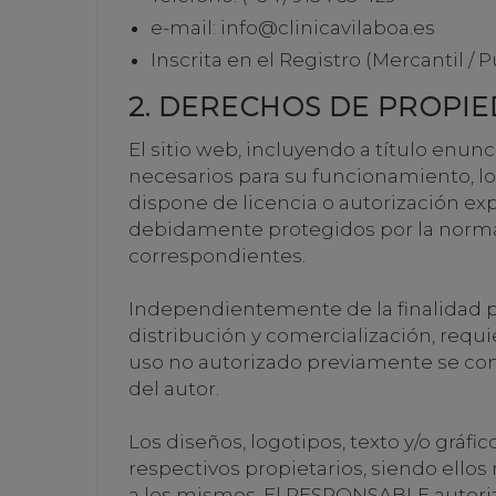
e-mail:
info@clinicavilaboa.es
Inscrita en el Registro (Mercantil / 
2. DERECHOS DE PROPIE
El sitio web, incluyendo a título enu
necesarios para su funcionamiento, los
dispone de licencia o autorización exp
debidamente protegidos por la normati
correspondientes.
Independientemente de la finalidad par
distribución y comercialización, requ
uso no autorizado previamente se con
del autor.
Los diseños, logotipos, texto y/o grá
respectivos propietarios, siendo ello
a los mismos. El RESPONSABLE autoriz