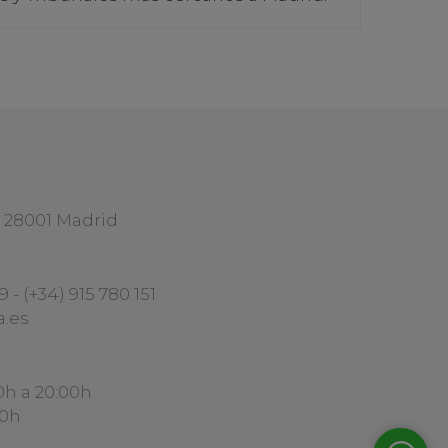
1 28001 Madrid
29
-
(+34) 915 780 151
a.es
0h a 20:00h
30h