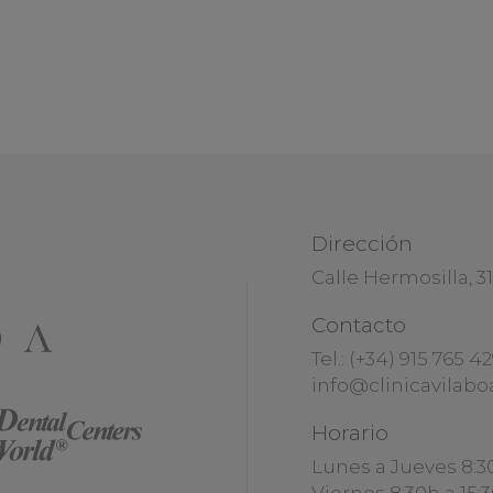
Dirección
Calle Hermosilla, 3
Contacto
Tel.:
(+34) 915 765 4
info@clinicavilabo
Horario
Lunes a Jueves 8:3
Viernes 8:30h a 15: