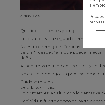
ejemplo,
31 marzo, 2020
Puedes 
rechazar
Queridos pacientes y amigos,
Finalizando ya la segunda semana de co
Nuestro enemigo, el Coronavirus, necesit
célula “huésped” a la que pueda infectar
daño.
Al habernos retirado de las calles, ya ha
No es, sin embargo, un proceso inmediato
Cuidaos mucho.
Quedaos en casa.
Lo primero es la Salud, con lo demás ya 
Recibid un fuerte abrazo de parte de tod