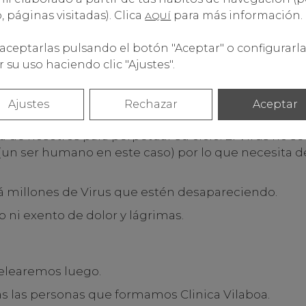
 páginas visitadas). Clica
para más información.
AQUÍ
aceptarlas pulsando el botón "Aceptar" o configurarla
 su uso haciendo clic "Ajustes".
Ajustes
Rechazar
Aceptar
nfinamiento en casa, queremos compartir con voso
a de nosotros para perpetuar su ciclo. El Virus no 
 (un ser humano en este caso) por lo que necesita 
brá millones de Virus que estén desapareciendo.
 ni exento de dolor y lágrimas.
pelearemos luego.
as las personas que formamos Clinica Vilaboa.