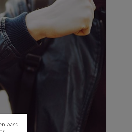
 en base
or