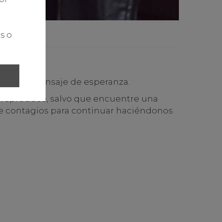
s o
tros un mensaje de esperanza.
se reproduce, salvo que encuentre una
de contagios para continuar haciéndonos