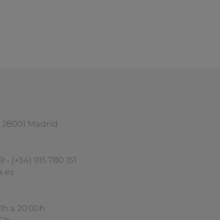
1 28001 Madrid
29
-
(+34) 915 780 151
a.es
0h a 20:00h
30h